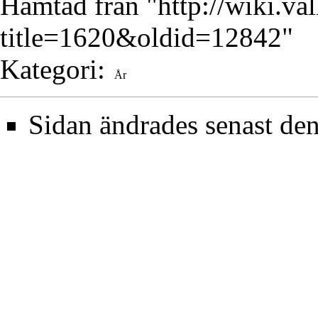
Hämtad från "
http://wiki.va
title=1620&oldid=12842
"
Kategori
:
År
Sidan ändrades senast de