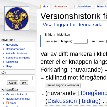
sida
diskussion
visa wikitext
historik
Versionshistorik 
Visa loggar för denna sida
Hoppa till:
navigering
,
sök
Bläddra i historiken
navigering
Från år (och tidigare):
Från månad (o
Huvudsida
Deltagarportalen
Val av diff: markera i kli
Aktuella händelser
Senaste ändringarna
enter eller knappen längs
Slumpsida
Hjälp
Förklaring: (nuvarande) 
sök
= skillnad mot föregåend
verktygslåda
(nuvarande |
föregåen
Vad som länkar hit
Relaterade ändringar
(
Diskussion
|
bidrag
)
‎ .
Atom