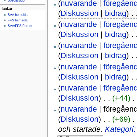
Specialsidor
(
nuvarande
|
föregåen
länkar
(
Diskussion
|
bidrag
)
‎ .
SVÄ hemsida
FFS hemsida
(
nuvarande
|
föregåen
SVÄ/FFS Forum
(
Diskussion
|
bidrag
)
‎ .
(
nuvarande
|
föregåen
(
Diskussion
|
bidrag
)
‎ .
(
nuvarande
|
föregåen
(
Diskussion
|
bidrag
)
‎ .
(
nuvarande
|
föregåen
(
Diskussion
)
‎ . .
(+44)
‎ .
(
nuvarande
| föregåen
(
Diskussion
)
‎ . .
(+69)
‎ .
och startade.
Kategori: