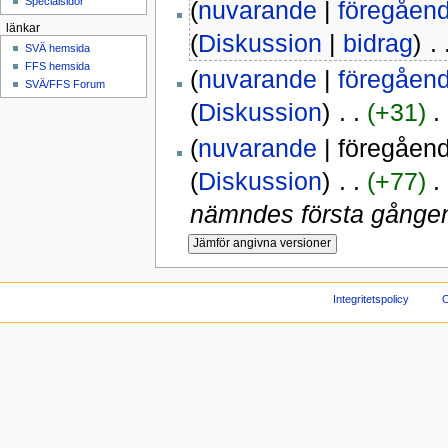
Specialsidor
(
nuvarande
|
föregåen
länkar
(
Diskussion
|
bidrag
)
‎ .
SVÄ hemsida
FFS hemsida
(
nuvarande
|
föregåen
SVÄ/FFS Forum
(
Diskussion
)
‎ . .
(+31)
‎ .
(
nuvarande
| föregåen
(
Diskussion
)
‎ . .
(+77)
‎ .
nämndes första gånge
Integritetspolicy
O