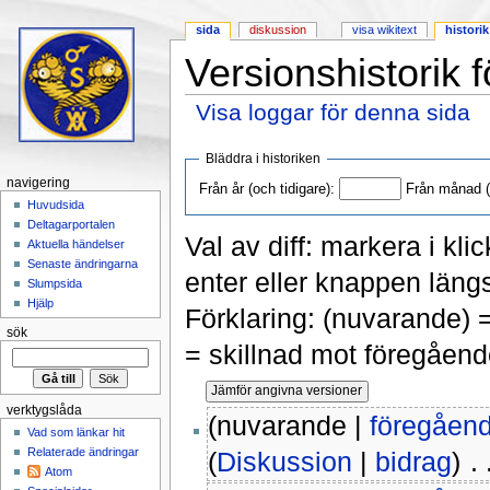
sida
diskussion
visa wikitext
historik
Versionshistorik 
Visa loggar för denna sida
Hoppa till:
navigering
,
sök
Bläddra i historiken
navigering
Från år (och tidigare):
Från månad (o
Huvudsida
Deltagarportalen
Val av diff: markera i kli
Aktuella händelser
Senaste ändringarna
enter eller knappen längs
Slumpsida
Hjälp
Förklaring: (nuvarande) 
sök
= skillnad mot föregåend
verktygslåda
(nuvarande |
föregåen
Vad som länkar hit
Relaterade ändringar
(
Diskussion
|
bidrag
)
‎ .
Atom