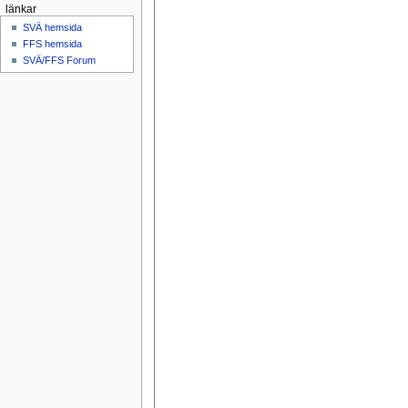
länkar
SVÄ hemsida
FFS hemsida
SVÄ/FFS Forum