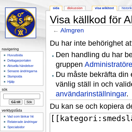
sida
diskussion
visa wikitext
histori
Visa källkod för 
←
Almgren
Hoppa till:
navigering
,
sök
Du har inte behörighet at
navigering
Den handling du har be
Huvudsida
Deltagarportalen
gruppen
Administratöre
Aktuella händelser
Senaste ändringarna
Du måste bekräfta din 
Slumpsida
vänlig ställ in och val
Hjälp
sök
användarinställningar
.
Du kan se och kopiera de
verktygslåda
Vad som länkar hit
Relaterade ändringar
Specialsidor