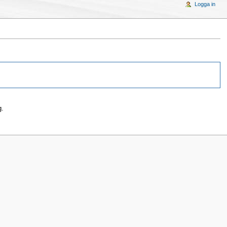
Logga in
g.