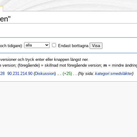
ren"
ch tidigare):
Endast borttagna
a versioner och tryck enter eller knappen längst ner.
e version; (föregående) = skillnad mot föregående version;
m
= mindre ändrin
.28
‎
90.231.214.90
(
Diskussion
)
‎ . .
(+25)
‎ . .
(Ny sida:
kategori:smedsläkter
)