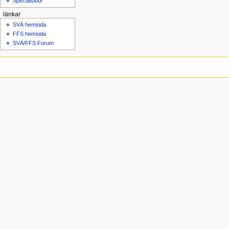
Specialsidor
länkar
SVÄ hemsida
FFS hemsida
SVÄ/FFS Forum