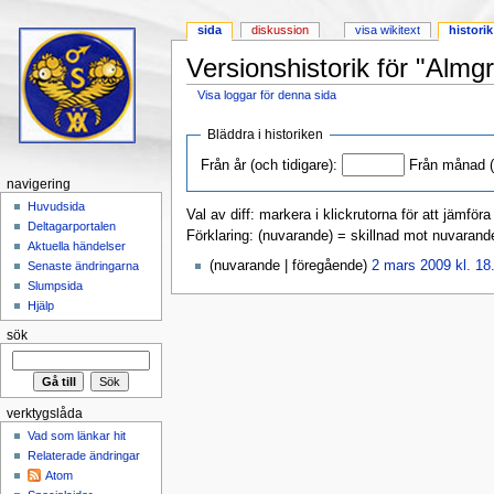
sida
diskussion
visa wikitext
historik
Versionshistorik för "Almg
Visa loggar för denna sida
Hoppa till:
navigering
,
sök
Bläddra i historiken
Från år (och tidigare):
Från månad (o
navigering
Huvudsida
Val av diff: markera i klickrutorna för att jämför
Deltagarportalen
Förklaring: (nuvarande) = skillnad mot nuvarand
Aktuella händelser
(nuvarande | föregående)
2 mars 2009 kl. 18
Senaste ändringarna
Slumpsida
Hjälp
sök
verktygslåda
Vad som länkar hit
Relaterade ändringar
Atom