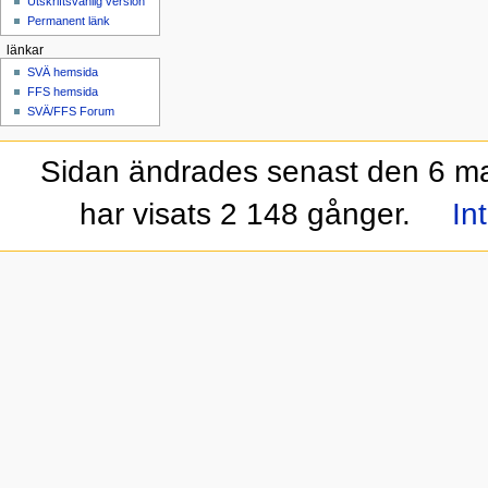
Utskriftsvänlig version
Permanent länk
länkar
SVÄ hemsida
FFS hemsida
SVÄ/FFS Forum
Sidan ändrades senast den 6 maj
har visats 2 148 gånger.
In