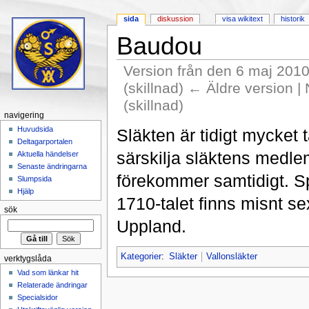
sida
diskussion
visa wikitext
historik
Baudou
Version från den 6 maj 2010
(skillnad) ← Äldre version |
(skillnad)
navigering
Hoppa till:
navigering
,
sök
Huvudsida
Släkten är tidigt mycket 
Deltagarportalen
särskilja släktens medl
Aktuella händelser
Senaste ändringarna
förekommer samtidigt. Sp
Slumpsida
Hjälp
1710-talet finns misnt 
sök
Uppland.
Kategorier
:
Släkter
Vallonsläkter
verktygslåda
Vad som länkar hit
Relaterade ändringar
Specialsidor