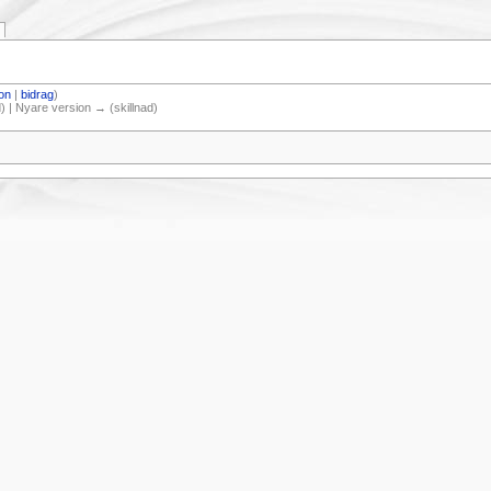
on
|
bidrag
)
d) | Nyare version → (skillnad)