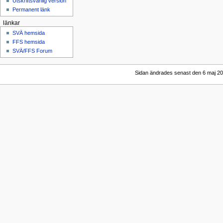
Utskriftsvänlig version
Permanent länk
länkar
SVÄ hemsida
FFS hemsida
SVÄ/FFS Forum
Sidan ändrades senast den 6 maj 201