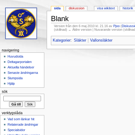
sida
diskussion
visa wikitext
historik
Blank
Version från den 6 maj 2010 kl. 21.16 av
Pjoo
(
Diskussi
(skillnad) ← Äldre version | Nuvarande version (skillna
Hoppa till:
navigering
,
sök
Kategorier
:
Släkter
Vallonsläkter
navigering
Huvudsida
Deltagarportalen
Aktuella händelser
Senaste ändringarna
Slumpsida
Hjälp
sök
verktygslåda
Vad som länkar hit
Relaterade ändringar
Specialsidor