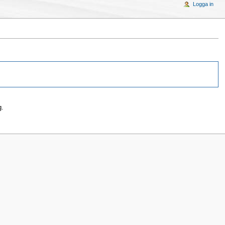
Logga in
g.