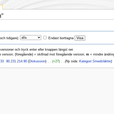
m"
ch tidigare):
Endast borttagna
a versioner och tryck enter eller knappen längst ner.
e version; (föregående) = skillnad mot föregående version;
m
= mindre ändrin
.33
‎
90.231.214.90
(
Diskussion
)
‎ . .
(+27)
‎ . .
(Ny sida:
Kategori:Smedsläkter
)