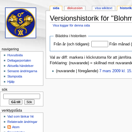
sida
diskussion
visa wikitext
historik
Versionshistorik för "Bloh
Visa loggar för denna sida
Hoppa till:
navigering
,
sök
Bläddra i historiken
Från år (och tidigare):
Från månad (o
navigering
Huvudsida
Val av diff: markera i klickrutorna för att jämför
Deltagarportalen
Förklaring: (nuvarande) = skillnad mot nuvarand
Aktuella händelser
(nuvarande | föregående)
7 mars 2009 kl. 15
Senaste ändringarna
Slumpsida
Hjälp
sök
verktygslåda
Vad som länkar hit
Relaterade ändringar
Atom