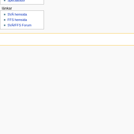
Specialsidor
länkar
SVÄ hemsida
FFS hemsida
SVÄ/FFS Forum