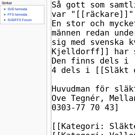
länkar
SVÄ hemsida
FFS hemsida
SVÄ/FFS Forum