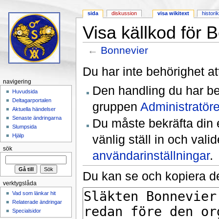
sida
diskussion
visa wikitext
histori
Visa källkod för 
←
Bonnevier
Hoppa till:
navigering
,
sök
Du har inte behörighet at
navigering
Den handling du har be
Huvudsida
Deltagarportalen
gruppen
Administratöre
Aktuella händelser
Senaste ändringarna
Du måste bekräfta din 
Slumpsida
vänlig ställ in och val
Hjälp
sök
användarinställningar
.
Du kan se och kopiera de
verktygslåda
Vad som länkar hit
Relaterade ändringar
Specialsidor