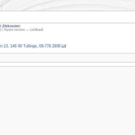
6
(
Diskussion
)
) | Nyare version → (skillnad)
 13, 146 40 Tullinge, 08-778 2936