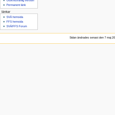
Utskriftsvänlig version
Permanent länk
länkar
SVÄ hemsida
FFS hemsida
SVÄ/FFS Forum
Sidan ändrades senast den 7 maj 201