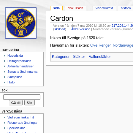
sida
diskussion
visa wikitext
historik
Cardon
Version från den 7 maj 2010 kl. 18.30 av
217.208.144.2
(
skillnad
)
← Äldre version
| Nuvarande version (skillnad
Hoppa till:
navigering
,
sök
Inkom till Sverige på 1620-talet.
Huvudman för släkten:
Ove Renger, Nordanvägen
navigering
Huvudsida
Kategorier
:
Släkter
Vallonsläkter
Deltagarportalen
Aktuella händelser
Senaste ändringarna
Slumpsida
Hjälp
sök
verktygslåda
Vad som länkar hit
Relaterade ändringar
Specialsidor