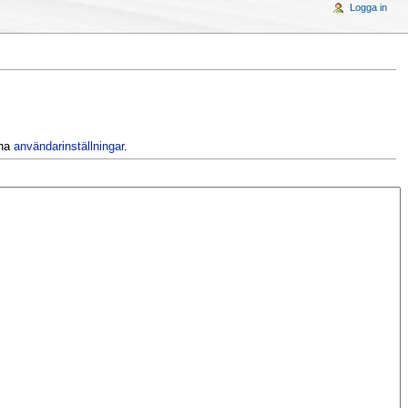
Logga in
ina
användarinställningar
.