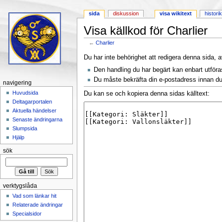
sida
diskussion
visa wikitext
histori
Visa källkod för Charlier
←
Charlier
Hoppa till:
navigering
,
sök
Du har inte behörighet att redigera denna sida, a
Den handling du har begärt kan enbart utför
Du måste bekräfta din e-postadress innan du 
navigering
Huvudsida
Du kan se och kopiera denna sidas källtext:
Deltagarportalen
Aktuella händelser
Senaste ändringarna
Slumpsida
Hjälp
sök
verktygslåda
Vad som länkar hit
Relaterade ändringar
Specialsidor