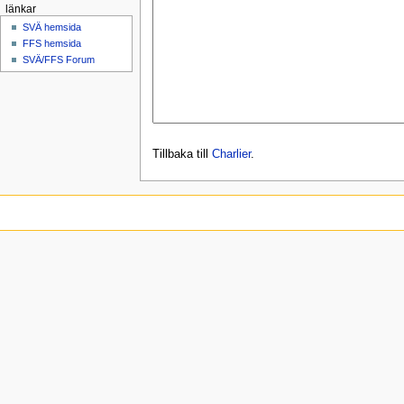
länkar
SVÄ hemsida
FFS hemsida
SVÄ/FFS Forum
Tillbaka till
Charlier
.