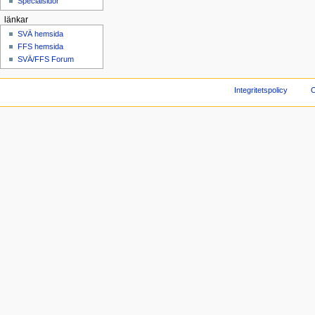
Specialsidor
länkar
SVÄ hemsida
FFS hemsida
SVÄ/FFS Forum
Integritetspolicy
O