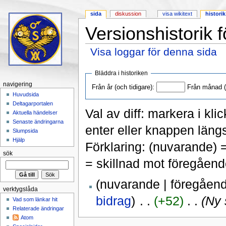
sida
diskussion
visa wikitext
historik
Versionshistorik f
Visa loggar för denna sida
Hoppa till:
navigering
,
sök
Bläddra i historiken
navigering
Från år (och tidigare):
Från månad (o
Huvudsida
Deltagarportalen
Val av diff: markera i kli
Aktuella händelser
Senaste ändringarna
enter eller knappen längs
Slumpsida
Hjälp
Förklaring: (nuvarande) 
sök
= skillnad mot föregåend
(nuvarande | föregåen
verktygslåda
bidrag
)
‎ . .
(+52)
‎ . .
(Ny 
Vad som länkar hit
Relaterade ändringar
Atom