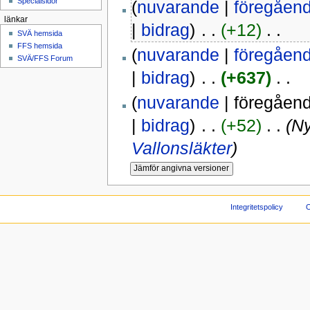
Specialsidor
(
nuvarande
|
föregåen
länkar
|
bidrag
)
‎ . .
(+12)
‎ . .
SVÄ hemsida
FFS hemsida
(
nuvarande
|
föregåen
SVÄ/FFS Forum
|
bidrag
)
‎ . .
(+637)
‎ . .
(
nuvarande
| föregåen
|
bidrag
)
‎ . .
(+52)
‎ . .
(N
Vallonsläkter
)
Integritetspolicy
O