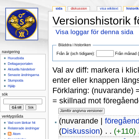
sida
diskussion
visa wikitext
historik
Versionshistorik 
Visa loggar för denna sida
Hoppa till:
navigering
,
sök
Bläddra i historiken
navigering
Från år (och tidigare):
Från månad (o
Huvudsida
Deltagarportalen
Val av diff: markera i kli
Aktuella händelser
Senaste ändringarna
enter eller knappen längs
Slumpsida
Hjälp
Förklaring: (nuvarande) 
sök
= skillnad mot föregåend
verktygslåda
(nuvarande |
föregåen
Vad som länkar hit
Relaterade ändringar
(
Diskussion
)
‎ . .
(+110)
‎
Atom