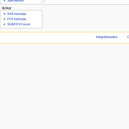
Specialsidor
länkar
SVÄ hemsida
FFS hemsida
SVÄ/FFS Forum
Integritetspolicy
O