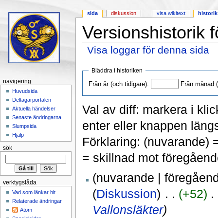
sida
diskussion
visa wikitext
historik
Versionshistorik f
Visa loggar för denna sida
Hoppa till:
navigering
,
sök
Bläddra i historiken
navigering
Från år (och tidigare):
Från månad (o
Huvudsida
Deltagarportalen
Val av diff: markera i kli
Aktuella händelser
Senaste ändringarna
enter eller knappen längs
Slumpsida
Hjälp
Förklaring: (nuvarande) 
sök
= skillnad mot föregåend
(nuvarande | föregåen
verktygslåda
(
Diskussion
)
‎ . .
(+52)
‎ .
Vad som länkar hit
Relaterade ändringar
Vallonsläkter
)
Atom