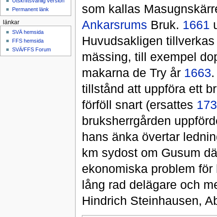
Utskriftsvänlig version
som kallas Masugnskärr
Permanent länk
Ankarsrums
Bruk.
1661
u
länkar
SVÄ hemsida
Huvudsakligen tillverka
FFS hemsida
SVÄ/FFS Forum
mässing, till exempel d
makarna de Try år
1663
tillstånd att uppföra ett 
förföll snart (ersattes
173
bruksherrgården uppförd
hans änka övertar ledning
km sydost om Gusum där
ekonomiska problem för 
lång rad delägare och m
Hindrich Steinhausen, A