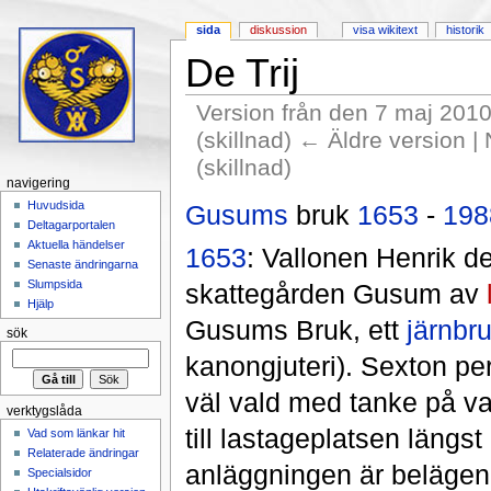
sida
diskussion
visa wikitext
historik
De Trij
Version från den 7 maj 2010
(skillnad) ← Äldre version |
(skillnad)
navigering
Hoppa till:
navigering
,
sök
Huvudsida
Gusums
bruk
1653
-
198
Deltagarportalen
Aktuella händelser
1653
: Vallonen Henrik d
Senaste ändringarna
Slumpsida
skattegården Gusum av
Hjälp
Gusums Bruk, ett
järnbr
sök
kanongjuteri). Sexton per
väl vald med tanke på va
verktygslåda
till lastageplatsen längs
Vad som länkar hit
Relaterade ändringar
anläggningen är belägen
Specialsidor