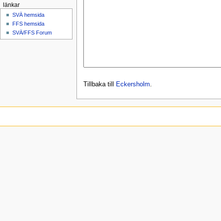
länkar
SVÄ hemsida
FFS hemsida
SVÄ/FFS Forum
Tillbaka till
Eckersholm
.