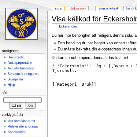
sida
diskussion
visa wikitext
histori
Visa källkod för Eckersho
←
Eckersholm
Hoppa till:
navigering
,
sök
Du har inte behörighet att redigera denna sida, a
Den handling du har begärt kan enbart utför
Du måste bekräfta din e-postadress innan du 
navigering
Huvudsida
Du kan se och kopiera denna sidas källtext:
Deltagarportalen
Aktuella händelser
Senaste ändringarna
Slumpsida
Hjälp
sök
verktygslåda
Vad som länkar hit
Relaterade ändringar
Specialsidor