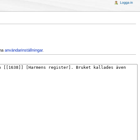
Logga in
ina
användarinställningar
.