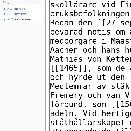
länkar
SVÄ hemsida
FFS hemsida
SVÄ/FFS Forum