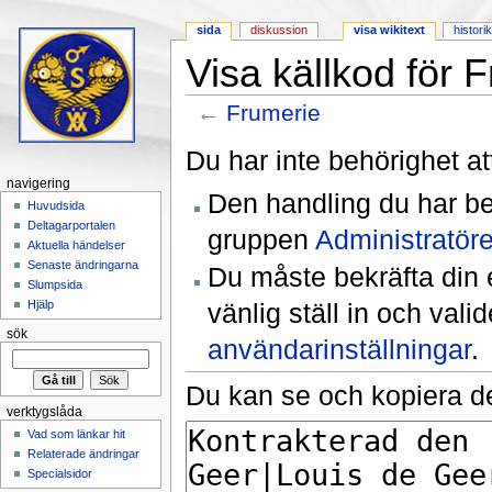
sida
diskussion
visa wikitext
histori
Visa källkod för 
←
Frumerie
Hoppa till:
navigering
,
sök
Du har inte behörighet at
navigering
Den handling du har be
Huvudsida
Deltagarportalen
gruppen
Administratöre
Aktuella händelser
Senaste ändringarna
Du måste bekräfta din 
Slumpsida
vänlig ställ in och val
Hjälp
sök
användarinställningar
.
Du kan se och kopiera de
verktygslåda
Vad som länkar hit
Relaterade ändringar
Specialsidor