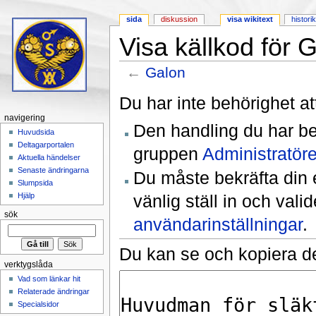
sida
diskussion
visa wikitext
histori
Visa källkod för 
←
Galon
Hoppa till:
navigering
,
sök
Du har inte behörighet at
navigering
Den handling du har be
Huvudsida
Deltagarportalen
gruppen
Administratöre
Aktuella händelser
Senaste ändringarna
Du måste bekräfta din 
Slumpsida
vänlig ställ in och val
Hjälp
sök
användarinställningar
.
Du kan se och kopiera de
verktygslåda
Vad som länkar hit
Relaterade ändringar
Specialsidor