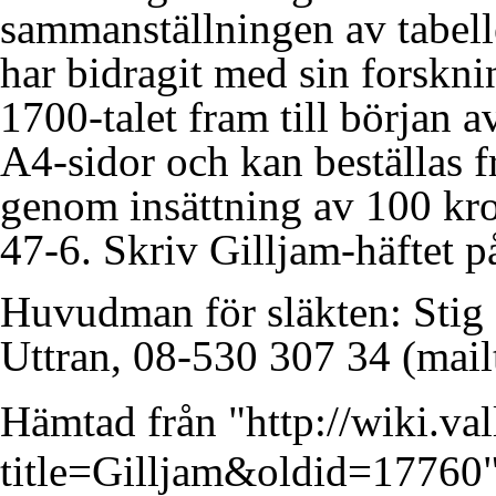
sammanställningen av tabell
har bidragit med sin forskn
1700-talet fram till början a
A4-sidor och kan beställas f
genom insättning av 100 kro
47-6. Skriv Gilljam-häftet p
Huvudman för släkten:
Stig
Uttran, 08-530 307 34
Hämtad från "
http://wiki.va
title=Gilljam&oldid=17760