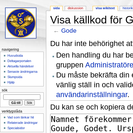
sida
diskussion
visa wikitext
histori
Visa källkod för 
←
Gode
Hoppa till:
navigering
,
sök
Du har inte behörighet at
navigering
Den handling du har be
Huvudsida
Deltagarportalen
gruppen
Administratöre
Aktuella händelser
Senaste ändringarna
Du måste bekräfta din 
Slumpsida
vänlig ställ in och val
Hjälp
sök
användarinställningar
.
Du kan se och kopiera de
verktygslåda
Vad som länkar hit
Relaterade ändringar
Specialsidor