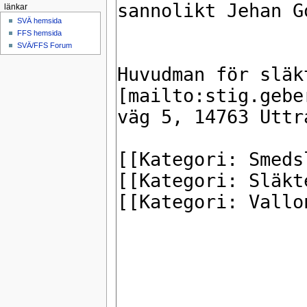
länkar
SVÄ hemsida
FFS hemsida
SVÄ/FFS Forum