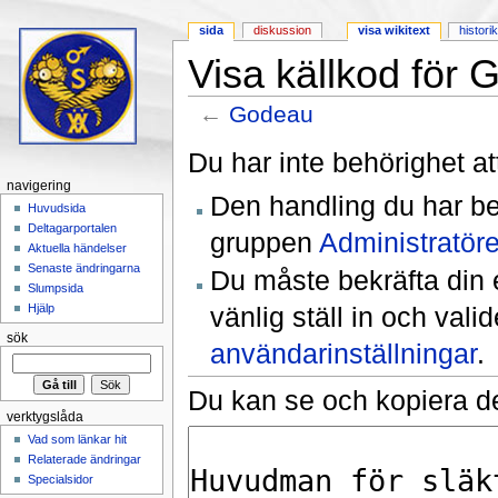
sida
diskussion
visa wikitext
histori
Visa källkod för
←
Godeau
Hoppa till:
navigering
,
sök
Du har inte behörighet at
navigering
Den handling du har be
Huvudsida
Deltagarportalen
gruppen
Administratöre
Aktuella händelser
Senaste ändringarna
Du måste bekräfta din 
Slumpsida
vänlig ställ in och val
Hjälp
sök
användarinställningar
.
Du kan se och kopiera de
verktygslåda
Vad som länkar hit
Relaterade ändringar
Specialsidor