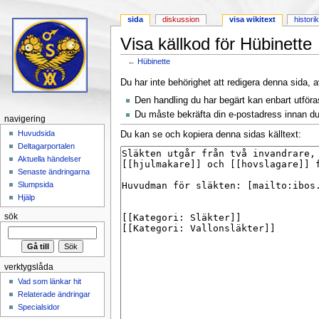
sida
diskussion
visa wikitext
histori
Visa källkod för Hübinette
←
Hübinette
Hoppa till:
navigering
,
sök
Du har inte behörighet att redigera denna sida, a
Den handling du har begärt kan enbart utför
Du måste bekräfta din e-postadress innan du 
navigering
Huvudsida
Du kan se och kopiera denna sidas källtext:
Deltagarportalen
Aktuella händelser
Senaste ändringarna
Slumpsida
Hjälp
sök
verktygslåda
Vad som länkar hit
Relaterade ändringar
Specialsidor