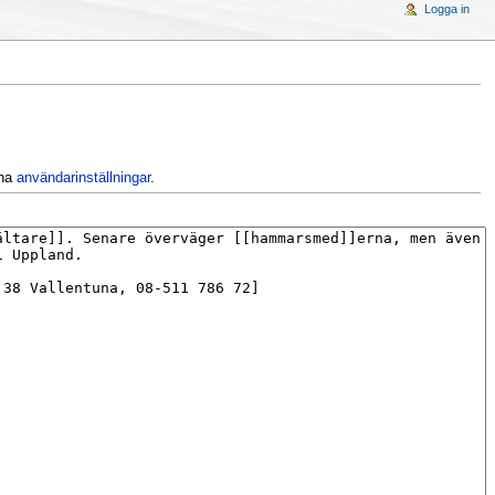
Logga in
ina
användarinställningar
.