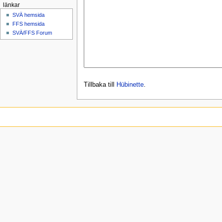
länkar
SVÄ hemsida
FFS hemsida
SVÄ/FFS Forum
Tillbaka till
Hübinette
.