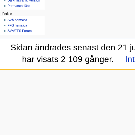
Utskriftsvänlig version
Permanent länk
länkar
SVÄ hemsida
FFS hemsida
SVÄ/FFS Forum
Sidan ändrades senast den 21 jul
har visats 2 109 gånger.
In