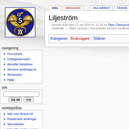
sida
diskussion
visa wikitext
historik
Liljeström
Version från den 21 juli 2010 kl. 11.18 av
Pjoo
(
Diskussi
(skillnad) ← Äldre version | Nuvarande version (skillna
Hoppa till:
navigering
,
sök
Kategorier
:
Bruksägare
Släkter
navigering
Huvudsida
Deltagarportalen
Aktuella händelser
Senaste ändringarna
Slumpsida
Hjälp
sök
verktygslåda
Vad som länkar hit
Relaterade ändringar
Specialsidor