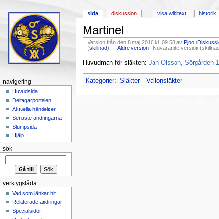
sida
diskussion
visa wikitext
historik
Martinel
Version från den 8 maj 2010 kl. 09.58 av
Pjoo
(
Diskussi
(
skillnad
)
← Äldre version
| Nuvarande version (skillnad
Hoppa till:
navigering
,
sök
Huvudman för släkten:
Jan Olsson, Sörgården 1
Kategorier
:
Släkter
Vallonsläkter
navigering
Huvudsida
Deltagarportalen
Aktuella händelser
Senaste ändringarna
Slumpsida
Hjälp
sök
verktygslåda
Vad som länkar hit
Relaterade ändringar
Specialsidor