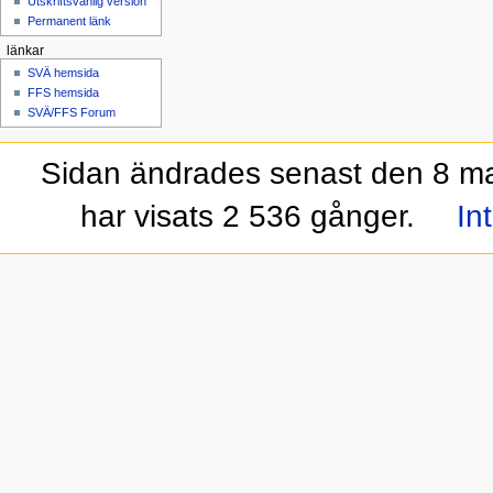
Utskriftsvänlig version
Permanent länk
länkar
SVÄ hemsida
FFS hemsida
SVÄ/FFS Forum
Sidan ändrades senast den 8 maj
har visats 2 536 gånger.
In