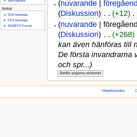
Specialsidor
(
nuvarande
|
föregåen
länkar
(
Diskussion
)
‎ . .
(+12)
‎ .
SVÄ hemsida
FFS hemsida
(
nuvarande
| föregåen
SVÄ/FFS Forum
(
Diskussion
)
‎ . .
(+268)
‎
kan även hänföras till
De första invandrarna va
och spr...)
Integritetspolicy
O