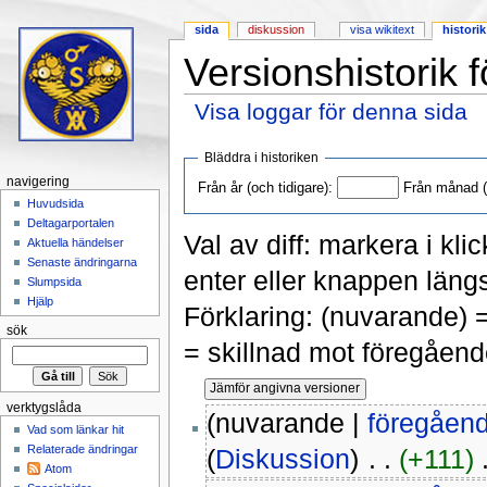
sida
diskussion
visa wikitext
historik
Versionshistorik f
Visa loggar för denna sida
Hoppa till:
navigering
,
sök
Bläddra i historiken
navigering
Från år (och tidigare):
Från månad (o
Huvudsida
Deltagarportalen
Val av diff: markera i kli
Aktuella händelser
Senaste ändringarna
enter eller knappen längs
Slumpsida
Hjälp
Förklaring: (nuvarande) 
sök
= skillnad mot föregåend
verktygslåda
(nuvarande |
föregåen
Vad som länkar hit
Relaterade ändringar
(
Diskussion
)
‎ . .
(+111)
‎ 
Atom