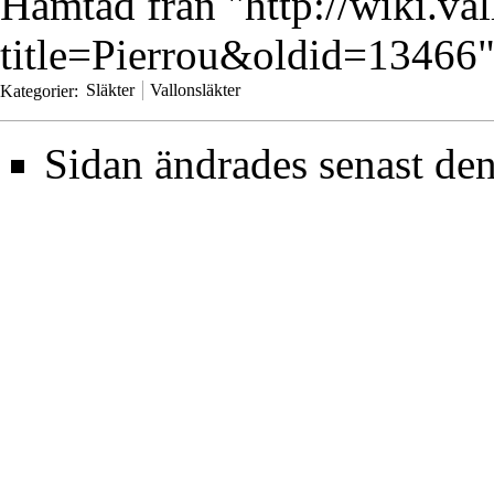
Hämtad från "
http://wiki.va
title=Pierrou&oldid=13466
Kategorier
:
Släkter
Vallonsläkter
Sidan ändrades senast den