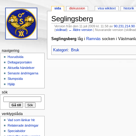
sida
diskussion
visa wikitext
historik
Seglingsberg
Version från den 11 juli 2009 kl. 11.58 av
90.231.214.90
(
skillnad
)
← Äldre version
| Nuvarande version (skillnad
Hoppa till:
navigering
,
sök
Seglingsberg
låg i
Ramnäs
socken i Västmanla
Kategori
:
Bruk
navigering
Huvudsida
Deltagarportalen
Aktuella händelser
Senaste ändringarna
Slumpsida
Hjälp
sök
verktygslåda
Vad som länkar hit
Relaterade ändringar
Specialsidor