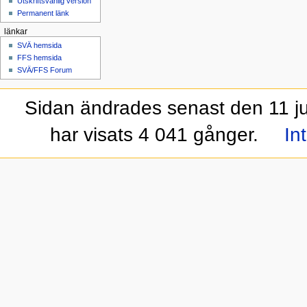
Utskriftsvänlig version
Permanent länk
länkar
SVÄ hemsida
FFS hemsida
SVÄ/FFS Forum
Sidan ändrades senast den 11 jul
har visats 4 041 gånger.
In