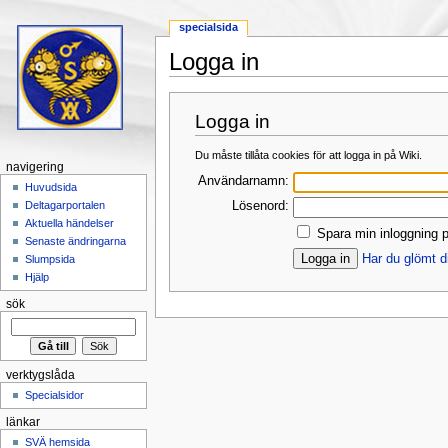
specialsida
Logga in
Hoppa till:
navigering
,
sök
Logga in
Du måste tillåta cookies för att logga in på Wiki.
navigering
Användarnamn:
Huvudsida
Lösenord:
Deltagarportalen
Aktuella händelser
Spara min inloggning p
Senaste ändringarna
Har du glömt d
Slumpsida
Hjälp
sök
verktygslåda
Specialsidor
länkar
SVÄ hemsida