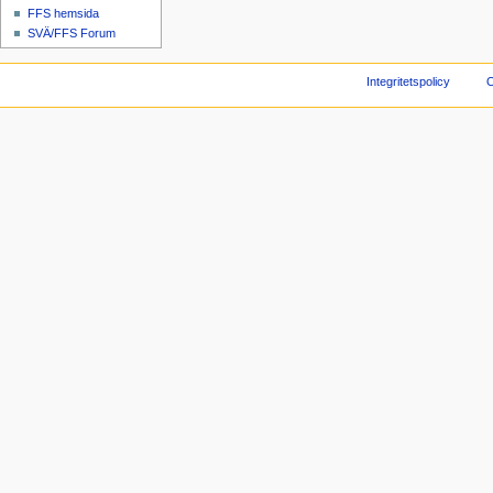
FFS hemsida
SVÄ/FFS Forum
Integritetspolicy
O