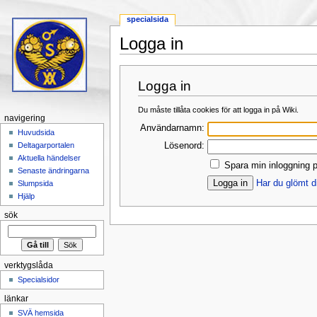
specialsida
Logga in
Hoppa till:
navigering
,
sök
Logga in
Du måste tillåta cookies för att logga in på Wiki.
navigering
Användarnamn:
Huvudsida
Lösenord:
Deltagarportalen
Aktuella händelser
Spara min inloggning p
Senaste ändringarna
Har du glömt d
Slumpsida
Hjälp
sök
verktygslåda
Specialsidor
länkar
SVÄ hemsida