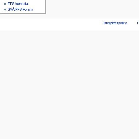
FFS hemsida
SVÄ/FFS Forum
Integritetspolicy
O