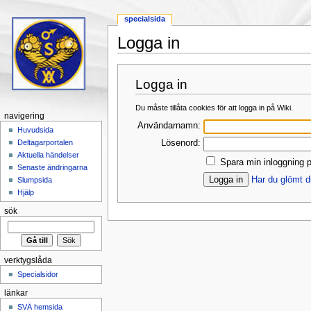
specialsida
Logga in
Hoppa till:
navigering
,
sök
Logga in
Du måste tillåta cookies för att logga in på Wiki.
navigering
Användarnamn:
Huvudsida
Lösenord:
Deltagarportalen
Aktuella händelser
Spara min inloggning p
Senaste ändringarna
Har du glömt d
Slumpsida
Hjälp
sök
verktygslåda
Specialsidor
länkar
SVÄ hemsida