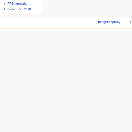
FFS hemsida
SVÄ/FFS Forum
Integritetspolicy
O