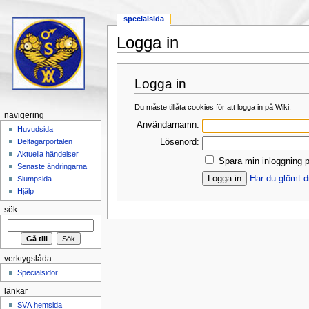
specialsida
Logga in
Hoppa till:
navigering
,
sök
Logga in
Du måste tillåta cookies för att logga in på Wiki.
navigering
Användarnamn:
Huvudsida
Lösenord:
Deltagarportalen
Aktuella händelser
Spara min inloggning p
Senaste ändringarna
Har du glömt d
Slumpsida
Hjälp
sök
verktygslåda
Specialsidor
länkar
SVÄ hemsida