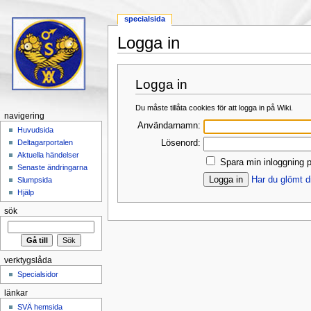
specialsida
Logga in
Hoppa till:
navigering
,
sök
Logga in
Du måste tillåta cookies för att logga in på Wiki.
navigering
Användarnamn:
Huvudsida
Lösenord:
Deltagarportalen
Aktuella händelser
Spara min inloggning p
Senaste ändringarna
Har du glömt d
Slumpsida
Hjälp
sök
verktygslåda
Specialsidor
länkar
SVÄ hemsida