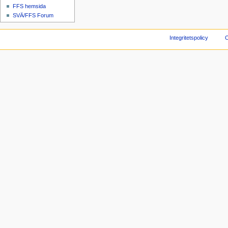
FFS hemsida
SVÄ/FFS Forum
Integritetspolicy
O