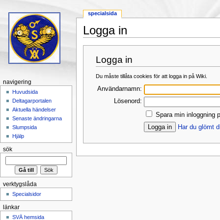
specialsida
Logga in
Hoppa till:
navigering
,
sök
Logga in
Du måste tillåta cookies för att logga in på Wiki.
navigering
Användarnamn:
Huvudsida
Lösenord:
Deltagarportalen
Aktuella händelser
Spara min inloggning p
Senaste ändringarna
Har du glömt d
Slumpsida
Hjälp
sök
verktygslåda
Specialsidor
länkar
SVÄ hemsida