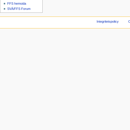
FFS hemsida
SVÄ/FFS Forum
Integritetspolicy
O