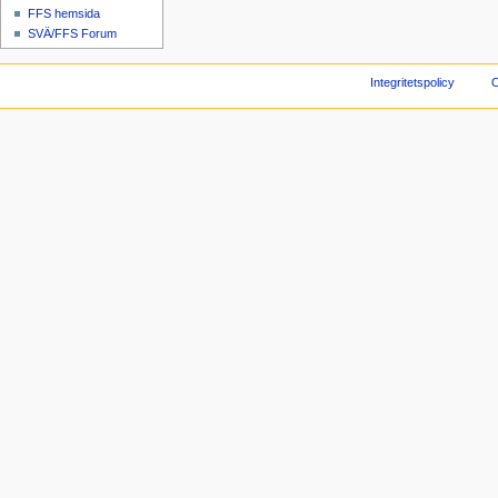
FFS hemsida
SVÄ/FFS Forum
Integritetspolicy
O