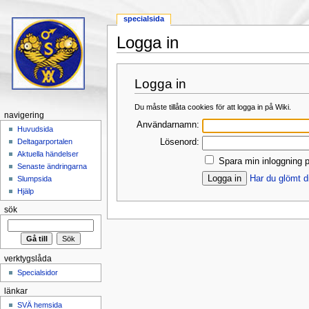
specialsida
Logga in
Hoppa till:
navigering
,
sök
Logga in
Du måste tillåta cookies för att logga in på Wiki.
navigering
Användarnamn:
Huvudsida
Lösenord:
Deltagarportalen
Aktuella händelser
Spara min inloggning p
Senaste ändringarna
Har du glömt d
Slumpsida
Hjälp
sök
verktygslåda
Specialsidor
länkar
SVÄ hemsida