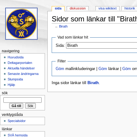
sida
diskussion
visa wikitext
historik
Sidor som länkar till "Birat
←
Birath
Hoppa till:
navigering
,
sök
Vad som länkar hit
Sida:
navigering
Huvudsida
Filter
Deltagarportalen
Aktuella händelser
Göm
mallinkluderingar |
Göm
länkar |
Göm
omd
Senaste ändringarna
Slumpsida
Inga sidor länkar till
Birath
.
Hjälp
sök
verktygslåda
Specialsidor
länkar
SVÄ hemsida