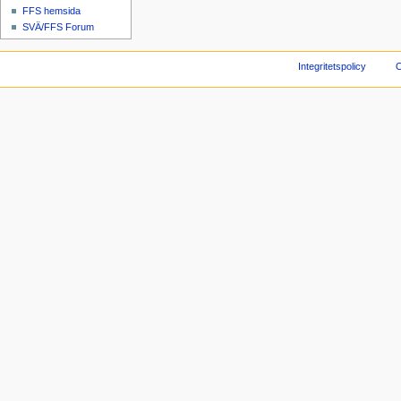
FFS hemsida
SVÄ/FFS Forum
Integritetspolicy
O