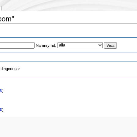
lbom"
Namnrymd:
irigeringar
0
)
0
)