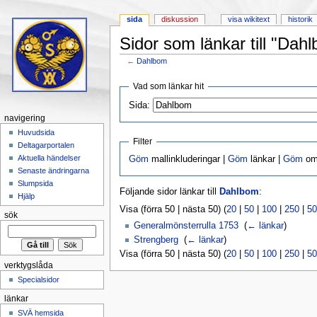
sida
diskussion
visa wikitext
historik
Sidor som länkar till "Dah
←
Dahlbom
Hoppa till:
navigering
,
sök
Vad som länkar hit
Sida:
navigering
Huvudsida
Filter
Deltagarportalen
Aktuella händelser
Göm
mallinkluderingar |
Göm
länkar |
Göm
omd
Senaste ändringarna
Slumpsida
Följande sidor länkar till
Dahlbom
:
Hjälp
Visa (förra 50 | nästa 50) (
20
|
50
|
100
|
250
|
50
sök
Generalmönsterrulla 1753
‎
(
← länkar
)
Strengberg
‎
(
← länkar
)
Visa (förra 50 | nästa 50) (
20
|
50
|
100
|
250
|
50
verktygslåda
Specialsidor
länkar
SVÄ hemsida