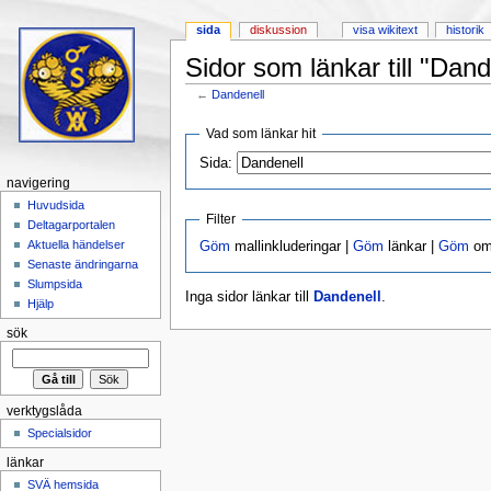
sida
diskussion
visa wikitext
historik
Sidor som länkar till "Dand
←
Dandenell
Hoppa till:
navigering
,
sök
Vad som länkar hit
Sida:
navigering
Huvudsida
Filter
Deltagarportalen
Aktuella händelser
Göm
mallinkluderingar |
Göm
länkar |
Göm
omd
Senaste ändringarna
Slumpsida
Inga sidor länkar till
Dandenell
.
Hjälp
sök
verktygslåda
Specialsidor
länkar
SVÄ hemsida