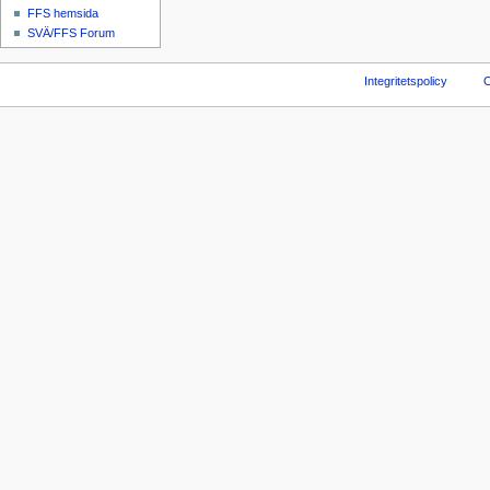
FFS hemsida
SVÄ/FFS Forum
Integritetspolicy
O