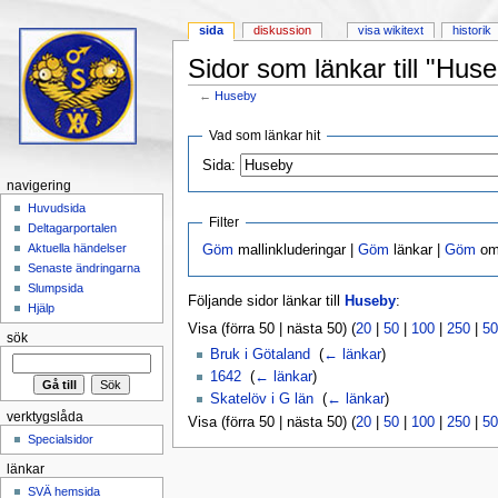
sida
diskussion
visa wikitext
historik
Sidor som länkar till "Hus
←
Huseby
Hoppa till:
navigering
,
sök
Vad som länkar hit
Sida:
navigering
Huvudsida
Filter
Deltagarportalen
Aktuella händelser
Göm
mallinkluderingar |
Göm
länkar |
Göm
omd
Senaste ändringarna
Slumpsida
Följande sidor länkar till
Huseby
:
Hjälp
Visa (förra 50 | nästa 50) (
20
|
50
|
100
|
250
|
50
sök
Bruk i Götaland
‎
(
← länkar
)
1642
‎
(
← länkar
)
Skatelöv i G län
‎
(
← länkar
)
verktygslåda
Visa (förra 50 | nästa 50) (
20
|
50
|
100
|
250
|
50
Specialsidor
länkar
SVÄ hemsida