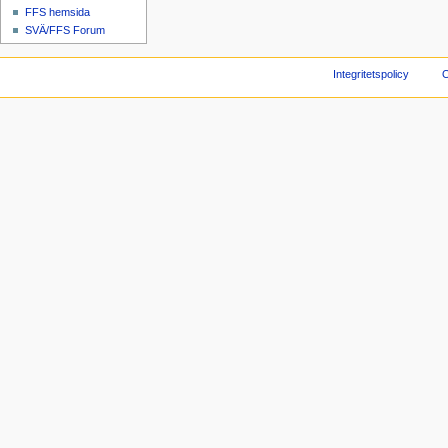
FFS hemsida
SVÄ/FFS Forum
Integritetspolicy
O