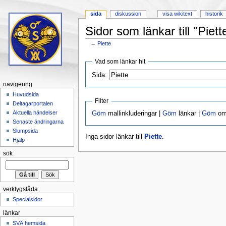
sida
diskussion
visa wikitext
historik
Sidor som länkar till "Piett
←
Piette
Hoppa till:
navigering
,
sök
Vad som länkar hit
Sida:
navigering
Huvudsida
Filter
Deltagarportalen
Aktuella händelser
Göm
mallinkluderingar |
Göm
länkar |
Göm
omd
Senaste ändringarna
Slumpsida
Inga sidor länkar till
Piette
.
Hjälp
sök
verktygslåda
Specialsidor
länkar
SVÄ hemsida