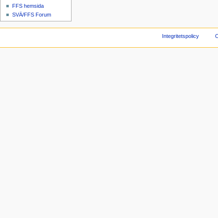
FFS hemsida
SVÄ/FFS Forum
Integritetspolicy
O