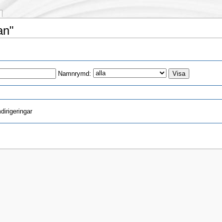
an"
Namnrymd:
irigeringar