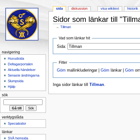
sida
diskussion
visa wikitext
historik
Sidor som länkar till "Tillm
←
Tillman
Hoppa till:
navigering
,
sök
Vad som länkar hit
Sida:
navigering
Huvudsida
Filter
Deltagarportalen
Aktuella händelser
Göm
mallinkluderingar |
Göm
länkar |
Göm
omd
Senaste ändringarna
Slumpsida
Inga sidor länkar till
Tillman
.
Hjälp
sök
verktygslåda
Specialsidor
länkar
SVÄ hemsida