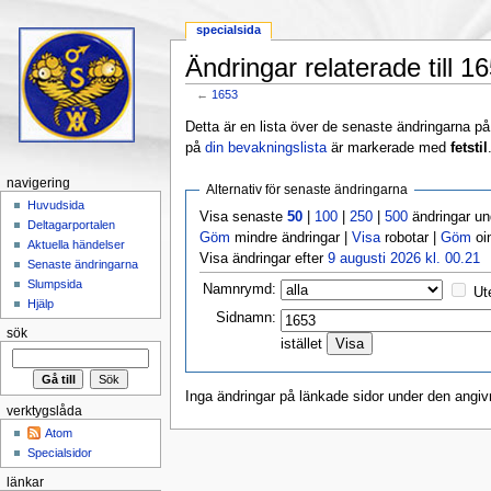
specialsida
Ändringar relaterade till 1
←
1653
Hoppa till:
navigering
,
sök
Detta är en lista över de senaste ändringarna på s
på
din bevakningslista
är markerade med
fetstil
navigering
Alternativ för senaste ändringarna
Huvudsida
Visa senaste
50
|
100
|
250
|
500
ändringar u
Deltagarportalen
Göm
mindre ändringar |
Visa
robotar |
Göm
oi
Aktuella händelser
Visa ändringar efter
9 augusti 2026 kl. 00.21
Senaste ändringarna
Slumpsida
Namnrymd:
Ut
Hjälp
Sidnamn:
sök
istället
Inga ändringar på länkade sidor under den angiv
verktygslåda
Atom
Specialsidor
länkar