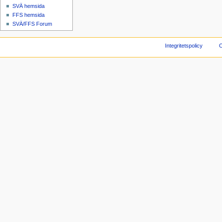
SVÄ hemsida
FFS hemsida
SVÄ/FFS Forum
Integritetspolicy
O