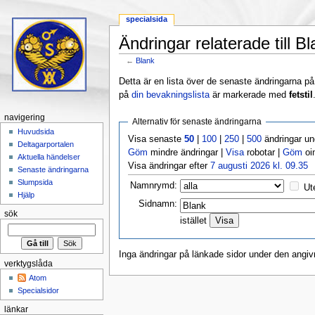
specialsida
Ändringar relaterade till B
←
Blank
Hoppa till:
navigering
,
sök
Detta är en lista över de senaste ändringarna på s
på
din bevakningslista
är markerade med
fetstil
navigering
Alternativ för senaste ändringarna
Huvudsida
Visa senaste
50
|
100
|
250
|
500
ändringar u
Deltagarportalen
Göm
mindre ändringar |
Visa
robotar |
Göm
oi
Aktuella händelser
Visa ändringar efter
7 augusti 2026 kl. 09.35
Senaste ändringarna
Slumpsida
Namnrymd:
Ut
Hjälp
Sidnamn:
sök
istället
Inga ändringar på länkade sidor under den angiv
verktygslåda
Atom
Specialsidor
länkar