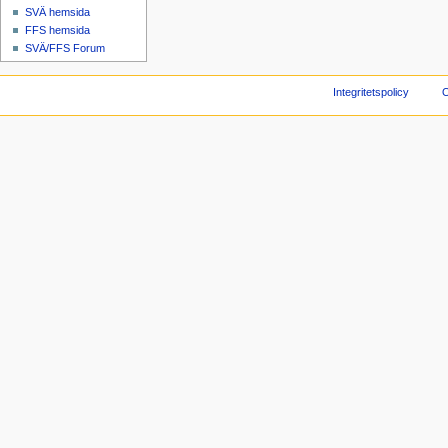
SVÄ hemsida
FFS hemsida
SVÄ/FFS Forum
Integritetspolicy
O