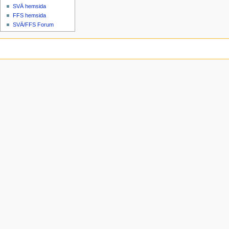
SVÄ hemsida
FFS hemsida
SVÄ/FFS Forum