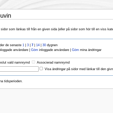
ouvin
idor som länkas till från en given sida (eller på sidor som hör till en viss kat
nder de senaste
1
|
3
|
7
|
14
|
30
dygnen
nloggade användare |
Göm
inloggade användare |
Göm
mina ändringar
eslut vald namnrymd
Associerad namnrymd
Visa ändringar på sidor med länkar till den givn
na tidsperioden.