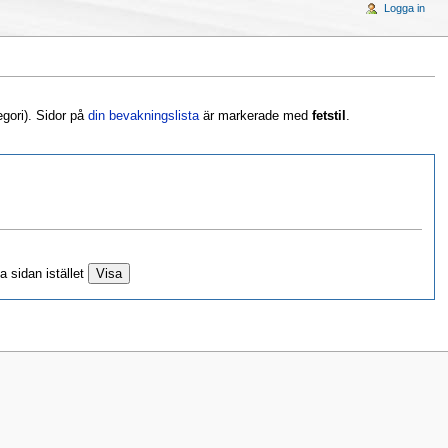
Logga in
egori). Sidor på
din bevakningslista
är markerade med
fetstil
.
a sidan istället