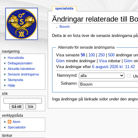
specialsida
Ändringar relaterade till B
←
Bouvin
Hoppa till:
navigering
,
sök
Detta är en lista över de senaste ändringarna på s
Alternativ för senaste ändringarna
navigering
Visa senaste
50
|
100
|
250
|
500
ändringar u
Huvudsida
Göm
mindre ändringar |
Visa
robotar |
Göm
oi
Deltagarportalen
Visa ändringar efter
6 augusti 2026 kl. 11.42
Aktuella händelser
Senaste ändringarna
Namnrymd:
Ut
Slumpsida
Sidnamn:
Hjälp
sök
Inga ändringar på länkade sidor under den angiv
verktygslåda
Atom
Specialsidor
länkar