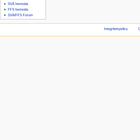
SVÄ hemsida
FFS hemsida
SVÄ/FFS Forum
Integritetspolicy
O