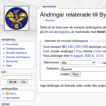
specialsida
Ändringar relaterade till 
←
Byarum
Hoppa till:
navigering
,
sök
Detta är en lista över de senaste ändringarna på s
på
din bevakningslista
är markerade med
fetstil
navigering
Alternativ för senaste ändringarna
Huvudsida
Visa senaste
50
|
100
|
250
|
500
ändringar u
Deltagarportalen
Göm
mindre ändringar |
Visa
robotar |
Göm
oi
Aktuella händelser
Visa ändringar efter
8 augusti 2026 kl. 13.51
Senaste ändringarna
Slumpsida
Namnrymd:
Ut
Hjälp
Sidnamn:
sök
istället
Inga ändringar på länkade sidor under den angiv
verktygslåda
Atom
Specialsidor
länkar