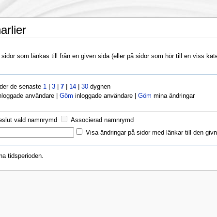
arlier
idor som länkas till från en given sida (eller på sidor som hör till en viss kat
nder de senaste
1
|
3
|
7
|
14
|
30
dygnen
nloggade användare |
Göm
inloggade användare |
Göm
mina ändringar
eslut vald namnrymd
Associerad namnrymd
Visa ändringar på sidor med länkar till den givn
na tidsperioden.