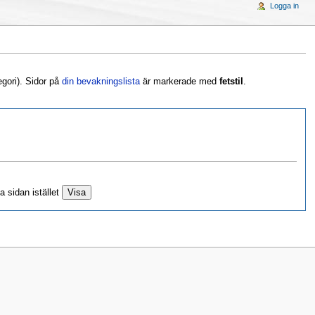
Logga in
egori). Sidor på
din bevakningslista
är markerade med
fetstil
.
a sidan istället