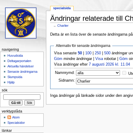
specialsida
Ändringar relaterade till Ch
←
Charlier
Hoppa till:
navigering
,
sök
Detta är en lista över de senaste ändringarna på s
Alternativ för senaste ändringarna
navigering
Visa senaste
50
|
100
|
250
|
500
ändringar u
Huvudsida
Göm
mindre ändringar |
Visa
robotar |
Göm
oi
Deltagarportalen
Visa ändringar efter
7 augusti 2026 kl. 11.04
Aktuella händelser
Senaste ändringarna
Namnrymd:
Ut
Slumpsida
Sidnamn:
Hjälp
sök
Inga ändringar på länkade sidor under den angiv
verktygslåda
Atom
Specialsidor
länkar