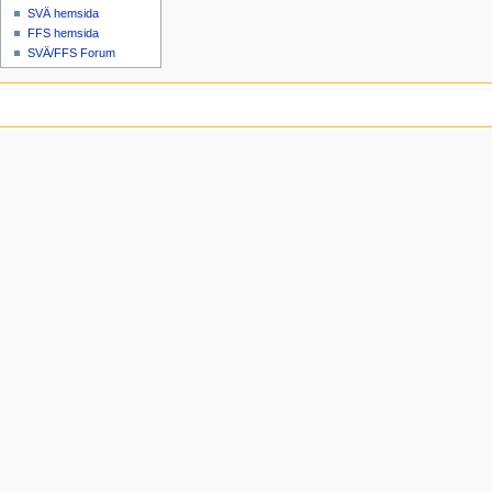
SVÄ hemsida
FFS hemsida
SVÄ/FFS Forum