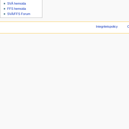
SVÄ hemsida
FFS hemsida
SVÄ/FFS Forum
Integritetspolicy
O