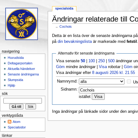
specialsida
Ändringar relaterade till C
←
Cochois
Hoppa till:
navigering
,
sök
Detta är en lista över de senaste ändringarna på s
på
din bevakningslista
är markerade med
fetstil
navigering
Alternativ för senaste ändringarna
Huvudsida
Visa senaste
50
|
100
|
250
|
500
ändringar u
Deltagarportalen
Göm
mindre ändringar |
Visa
robotar |
Göm
oi
Aktuella händelser
Visa ändringar efter
8 augusti 2026 kl. 21.55
Senaste ändringarna
Slumpsida
Namnrymd:
Ut
Hjälp
Sidnamn:
sök
istället
Inga ändringar på länkade sidor under den angiv
verktygslåda
Atom
Specialsidor
länkar