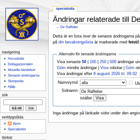
specialsida
Ändringar relaterade till De
←
De Raffelier
Hoppa till:
navigering
,
sök
Detta är en lista över de senaste ändringarna på s
på
din bevakningslista
är markerade med
fetstil
navigering
Alternativ för senaste ändringarna
Huvudsida
Visa senaste
50
|
100
|
250
|
500
ändringar u
Deltagarportalen
Göm
mindre ändringar |
Visa
robotar |
Göm
oi
Aktuella händelser
Visa ändringar efter
8 augusti 2026 kl. 09.02
Senaste ändringarna
Slumpsida
Namnrymd:
Ut
Hjälp
Sidnamn:
sök
istället
Inga ändringar på länkade sidor under den angiv
verktygslåda
Atom
Specialsidor
länkar