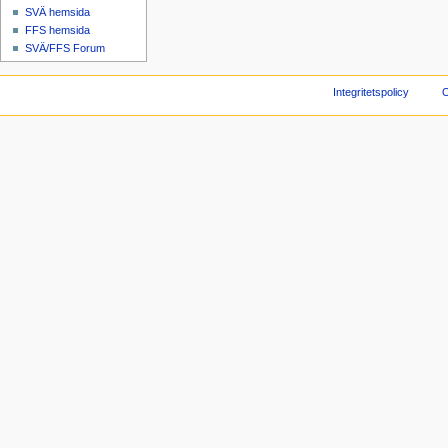
SVÄ hemsida
FFS hemsida
SVÄ/FFS Forum
Integritetspolicy
O