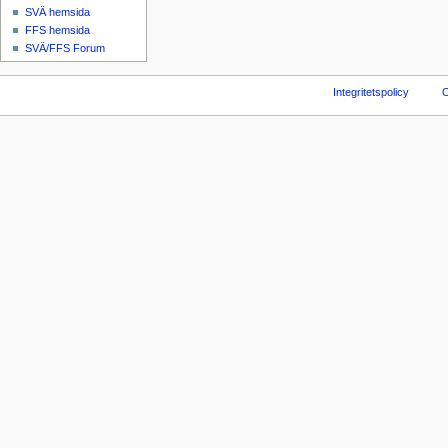
SVÄ hemsida
FFS hemsida
SVÄ/FFS Forum
Integritetspolicy
O