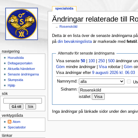
specialsida
Ändringar relaterade till 
←
Rosensköld
Hoppa till:
navigering
,
sök
Detta är en lista över de senaste ändringarna på s
på
din bevakningslista
är markerade med
fetstil
navigering
Alternativ för senaste ändringarna
Huvudsida
Visa senaste
50
|
100
|
250
|
500
ändringar u
Deltagarportalen
Göm
mindre ändringar |
Visa
robotar |
Göm
oi
Aktuella händelser
Visa ändringar efter
9 augusti 2026 kl. 06.03
Senaste ändringarna
Slumpsida
Namnrymd:
Ut
Hjälp
Sidnamn:
sök
istället
Inga ändringar på länkade sidor under den angiv
verktygslåda
Atom
Specialsidor
länkar