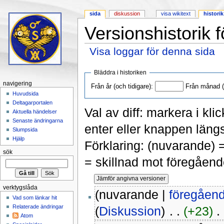
sida
diskussion
visa wikitext
historik
Versionshistorik f
Visa loggar för denna sida
Hoppa till:
navigering
,
sök
Bläddra i historiken
navigering
Från år (och tidigare):
Från månad (o
Huvudsida
Deltagarportalen
Val av diff: markera i kli
Aktuella händelser
Senaste ändringarna
enter eller knappen längs
Slumpsida
Hjälp
Förklaring: (nuvarande) 
sök
= skillnad mot föregåend
verktygslåda
(nuvarande |
föregåen
Vad som länkar hit
Relaterade ändringar
(
Diskussion
)
‎ . .
(+23)
‎ .
Atom