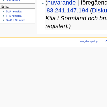
Specialsidor
(
nuvarande
| föregåen
länkar
83.241.147.194
(
Disku
SVÄ hemsida
FFS hemsida
Kila i Sörmland och b
SVÄ/FFS Forum
register].)
Integritetspolicy
O