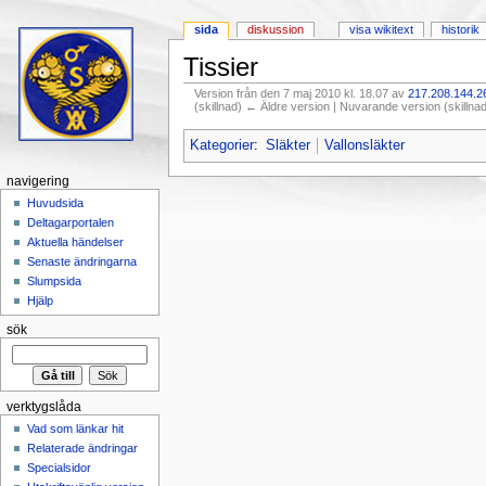
sida
diskussion
visa wikitext
historik
Tissier
Version från den 7 maj 2010 kl. 18.07 av
217.208.144.2
(skillnad) ← Äldre version | Nuvarande version (skillna
Hoppa till:
navigering
,
sök
Kategorier
:
Släkter
Vallonsläkter
navigering
Huvudsida
Deltagarportalen
Aktuella händelser
Senaste ändringarna
Slumpsida
Hjälp
sök
verktygslåda
Vad som länkar hit
Relaterade ändringar
Specialsidor