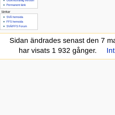
Utskriftsvänlig version
Permanent länk
länkar
SVÄ hemsida
FFS hemsida
SVÄ/FFS Forum
Sidan ändrades senast den 7 maj
har visats 1 932 gånger.
In